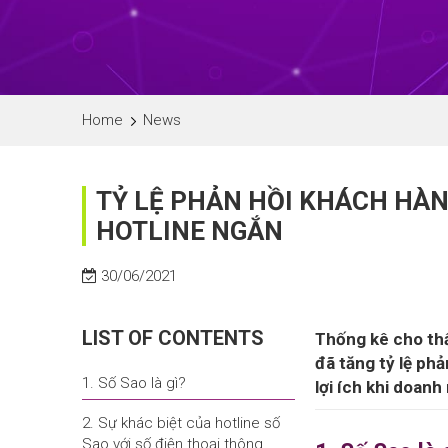
Home
News
TỶ LỆ PHẢN HỒI KHÁCH HÀN
HOTLINE NGẮN
30/06/2021
LIST OF CONTENTS
Thống kê cho thấ
đã tăng tỷ lệ ph
1. Số Sao là gì?
lợi ích khi doan
2. Sự khác biệt của hotline số
Sao với số điện thoại thông