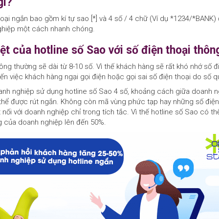
gì?
hoại ngắn bao gồm kí tự sao [*] và 4 số / 4 chữ (Ví dụ *1234/*BANK
nghiệp một cách nhanh chóng.
ệt của hotline số Sao với số điện thoại thô
ông thường sẽ dài từ 8-10 số. Vì thế khách hàng sẽ rất khó nhớ số đ
n việc khách hàng ngại gọi điện hoặc gọi sai số điện thoại do số qu
oanh nghiệp sử dụng hotline số Sao 4 số, khoảng cách giữa doanh 
thể được rút ngắn. Không còn mã vùng phức tạp hay những số điện 
nối với doanh nghiệp chỉ trong tích tắc. Vì thế hotline số Sao có thể
g của doanh nghiệp lên đến 50%.