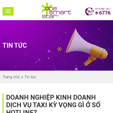
Toggle
navigation
TIN TỨC
Trang chủ
Tin tức
DOANH NGHIỆP KINH DOANH
DỊCH VỤ TAXI KỲ VỌNG GÌ Ở SỐ
HOTLINE?