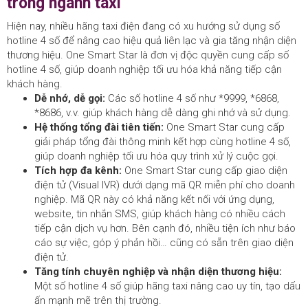
trong ngành taxi
Hiện nay, nhiều hãng taxi điện đang có xu hướng sử dụng số
hotline 4 số để nâng cao hiệu quả liên lạc và gia tăng nhận diện
thương hiệu. One Smart Star là đơn vị độc quyền cung cấp số
hotline 4 số, giúp doanh nghiệp tối ưu hóa khả năng tiếp cận
khách hàng.
Dễ nhớ, dễ gọi:
Các số hotline 4 số như *9999, *6868,
*8686, v.v. giúp khách hàng dễ dàng ghi nhớ và sử dụng.
Hệ thống tổng đài tiên tiến:
One Smart Star cung cấp
giải pháp tổng đài thông minh kết hợp cùng hotline 4 số,
giúp doanh nghiệp tối ưu hóa quy trình xử lý cuộc gọi.
Tích hợp đa kênh:
One Smart Star cung cấp giao diện
điện tử (Visual IVR) dưới dạng mã QR miễn phí cho doanh
nghiệp. Mã QR này có khả năng kết nối với ứng dụng,
website, tin nhắn SMS, giúp khách hàng có nhiều cách
tiếp cận dịch vụ hơn. Bên cạnh đó, nhiều tiện ích như báo
cáo sự việc, góp ý phản hồi… cũng có sẵn trên giao diện
điện tử.
Tăng tính chuyên nghiệp và nhận diện thương hiệu:
Một số hotline 4 số giúp hãng taxi nâng cao uy tín, tạo dấu
ấn mạnh mẽ trên thị trường.