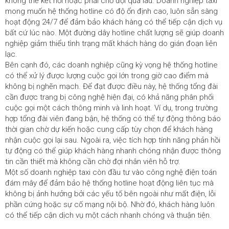
không thể kết nối hoặc phải chờ đợi quá lâu. Doanh nghiệp taxi
mong muốn hệ thống hotline có độ ổn định cao, luôn sẵn sàng
hoạt động 24/7 để đảm bảo khách hàng có thể tiếp cận dịch vụ
bất cứ lúc nào. Một đường dây hotline chất lượng sẽ giúp doanh
nghiệp giảm thiểu tình trạng mất khách hàng do gián đoạn liên
lạc.
Bên cạnh đó, các doanh nghiệp cũng kỳ vọng hệ thống hotline
có thể xử lý được lượng cuộc gọi lớn trong giờ cao điểm mà
không bị nghẽn mạch. Để đạt được điều này, hệ thống tổng đài
cần được trang bị công nghệ hiện đại, có khả năng phân phối
cuộc gọi một cách thông minh và linh hoạt. Ví dụ, trong trường
hợp tổng đài viên đang bận, hệ thống có thể tự động thông báo
thời gian chờ dự kiến hoặc cung cấp tùy chọn để khách hàng
nhận cuộc gọi lại sau. Ngoài ra, việc tích hợp tính năng phản hồi
tự động có thể giúp khách hàng nhanh chóng nhận được thông
tin cần thiết mà không cần chờ đợi nhân viên hỗ trợ.
Một số doanh nghiệp taxi còn đầu tư vào công nghệ điện toán
đám mây để đảm bảo hệ thống hotline hoạt động liên tục mà
không bị ảnh hưởng bởi các yếu tố bên ngoài như mất điện, lỗi
phần cứng hoặc sự cố mạng nội bộ. Nhờ đó, khách hàng luôn
có thể tiếp cận dịch vụ một cách nhanh chóng và thuận tiện.