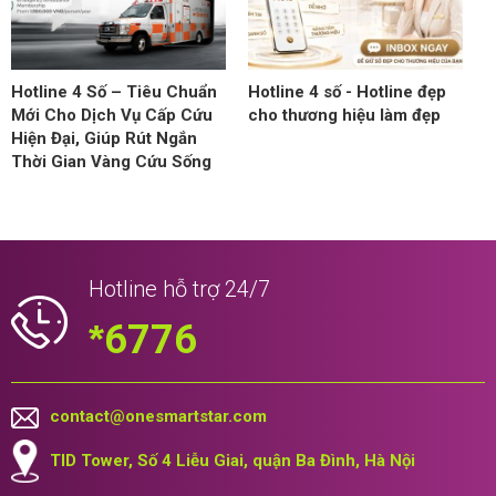
Hotline 4 Số – Tiêu Chuẩn
Hotline 4 số - Hotline đẹp
Mới Cho Dịch Vụ Cấp Cứu
cho thương hiệu làm đẹp
Hiện Đại, Giúp Rút Ngắn
Thời Gian Vàng Cứu Sống
Hotline hỗ trợ 24/7
*
6776
contact@onesmartstar.com
TID Tower, Số 4 Liễu Giai, quận Ba Đình, Hà Nội