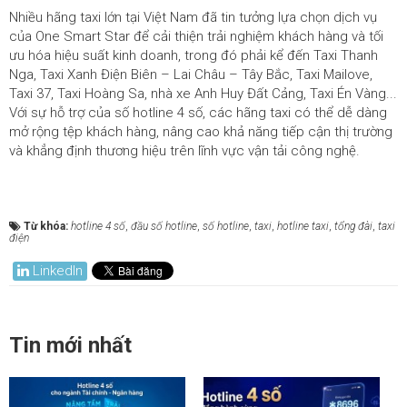
Nhiều hãng taxi lớn tại Việt Nam đã tin tưởng lựa chọn dịch vụ
của One Smart Star để cải thiện trải nghiệm khách hàng và tối
ưu hóa hiệu suất kinh doanh, trong đó phải kể đến Taxi Thanh
Nga, Taxi Xanh Điện Biên – Lai Châu – Tây Bắc, Taxi Mailove,
Taxi 37, Taxi Hoàng Sa, nhà xe Anh Huy Đất Cảng, Taxi Én Vàng...
Với sự hỗ trợ của số hotline 4 số, các hãng taxi có thể dễ dàng
mở rộng tệp khách hàng, nâng cao khả năng tiếp cận thị trường
và khẳng định thương hiệu trên lĩnh vực vận tải công nghệ.
Từ khóa:
hotline 4 số
,
đầu số hotline
,
số hotline
,
taxi
,
hotline taxi
,
tổng đài
,
taxi
điện
LinkedIn
Tin mới nhất