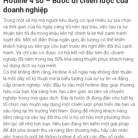
Hotline 4 số – Bước đi chiến lược của
doanh nghiệp
Trong một xã hội mà người tiêu dùng có quá nhiều sự lựa chọn
và thời gian của họ ngày càng trở nên quý báu, việc tạo ra sự
thuận tiện tối đa trong khâu liên hệ chính là lợi thế cạnh tranh
tuyệt đối. Một số điện thoại ngắn gọn, ấn tượng có thể khiến
khách hàng ưu tiên gọi cho bạn trước khi nghĩ đến đối thủ cạnh
tranh. Và chỉ cần có được cơ hội kết nối đầu tiên đó, doanh
nghiệp đã nắm trong tay 50% khả năng thuyết phục khách hàng
sử dụng dịch vụ của mình.
Có thể khẳng định rằng, Hotline 4 số ngày nay không đơn thuần
là một dãy số kỹ thuật mà là biểu tượng của sự uy tín và đẳng
cấp doanh nghiệp. Việc đầu tư vào một hotline đẹp giúp thương
hiệu của bạn tỏa sáng hơn, tạo cảm giác an tâm và chuyên
nghiệp trong mọi giao dịch. Đây là bước đi đúng đắn cho bất kỳ
tổ chức nào muốn xây dựng một chiến lược phát triển dài hạn và
sâu rộng tại thị trường Việt Nam. Đừng để những khách hàng
tiềm năng rơi vào tay đối thủ chỉ vì họ sở hữu một phương thức
liên lạc dễ nhớ hơn bạn. Nếu bạn đang tìm kiếm một giải pháp
để đột phá doanh thu và nâng tầm thương hiệu, hãy cân nhắc
việc trang bị một hệ thống
hotline 4 số
với các đầu số ngắn