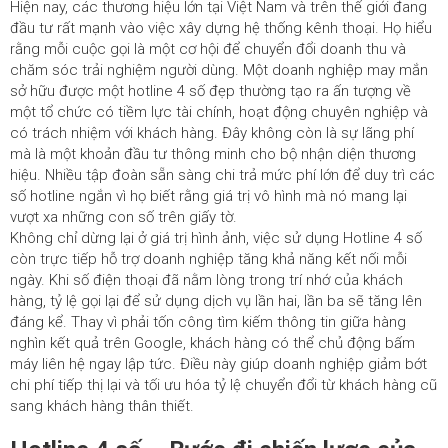
Hiện nay, các thương hiệu lớn tại Việt Nam và trên thế giới đang
đầu tư rất mạnh vào việc xây dựng hệ thống kênh thoại. Họ hiểu
rằng mỗi cuộc gọi là một cơ hội để chuyển đổi doanh thu và
chăm sóc trải nghiệm người dùng. Một doanh nghiệp may mắn
sở hữu được một hotline 4 số đẹp thường tạo ra ấn tượng về
một tổ chức có tiềm lực tài chính, hoạt động chuyên nghiệp và
có trách nhiệm với khách hàng. Đây không còn là sự lãng phí
mà là một khoản đầu tư thông minh cho bộ nhận diện thương
hiệu. Nhiều tập đoàn sẵn sàng chi trả mức phí lớn để duy trì các
số hotline ngắn vì họ biết rằng giá trị vô hình mà nó mang lại
vượt xa những con số trên giấy tờ.
Không chỉ dừng lại ở giá trị hình ảnh, việc sử dụng Hotline 4 số
còn trực tiếp hỗ trợ doanh nghiệp tăng khả năng kết nối mỗi
ngày. Khi số điện thoại đã nằm lòng trong trí nhớ của khách
hàng, tỷ lệ gọi lại để sử dụng dịch vụ lần hai, lần ba sẽ tăng lên
đáng kể. Thay vì phải tốn công tìm kiếm thông tin giữa hàng
nghìn kết quả trên Google, khách hàng có thể chủ động bấm
máy liên hệ ngay lập tức. Điều này giúp doanh nghiệp giảm bớt
chi phí tiếp thị lại và tối ưu hóa tỷ lệ chuyển đổi từ khách hàng cũ
sang khách hàng thân thiết.