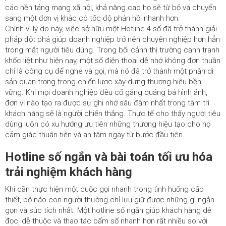
các nền tảng mạng xã hội, khả năng cao họ sẽ từ bỏ và chuyển
sang một đơn vị khác có tốc độ phản hồi nhanh hơn.
Chính vì lý do này, việc sở hữu một
Hotline 4 số
đã trở thành giải
pháp đột phá giúp doanh nghiệp trở nên chuyên nghiệp hơn hẳn
trong mắt người tiêu dùng. Trong bối cảnh thị trường cạnh tranh
khốc liệt như hiện nay, một số điện thoại dễ nhớ không đơn thuần
chỉ là công cụ để nghe và gọi, mà nó đã trở thành một phần di
sản quan trọng trong chiến lược xây dựng thương hiệu bền
vững. Khi mọi doanh nghiệp đều cố gắng quảng bá hình ảnh,
đơn vị nào tạo ra được sự ghi nhớ sâu đậm nhất trong tâm trí
khách hàng sẽ là người chiến thắng. Thực tế cho thấy người tiêu
dùng luôn có xu hướng ưu tiên những thương hiệu tạo cho họ
cảm giác thuận tiện và an tâm ngay từ bước đầu tiên.
Hotline số ngắn và bài toán tối ưu hóa
trải nghiệm khách hàng
Khi cần thực hiện một cuộc gọi nhanh trong tình huống cấp
thiết, bộ não con người thường chỉ lưu giữ được những gì ngắn
gọn và súc tích nhất. Một hotline số ngắn giúp khách hàng dễ
đọc, dễ thuộc và thao tác bấm số nhanh hơn rất nhiều so với