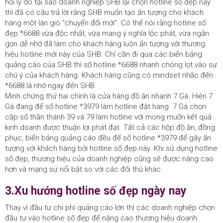
hỏi lý do tại sao doanh nghiệp SHB lại chọn hotline số đẹp này
thì đã có câu trả lời rằng SHB muốn tạo ấn tượng cho khách
hàng một làn gió “chuyển đổi mới”. Có thể nói rằng hotline số
đẹp *6688 vừa độc nhất, vừa mang ý nghĩa lộc phát, vừa ngắn
gọn dễ nhớ đã làm cho khách hàng luôn ấn tượng với thương
hiệu hotline mới này của SHB. Chỉ cần đi qua các biển bảng
quảng cáo của SHB thì số hotline *6688 nhanh chóng lọt vào sự
chú ý của khách hàng. Khách hàng cũng có mindset nhắc đến
*6688 là nhớ ngay đến SHB.
Minh chứng thứ hai chính là cửa hàng đồ ăn nhanh 7 Gà. Hiện 7
Gà đang để số hotline *3979 làm hotline đặt hàng. 7 Gà chọn
cặp số thần thánh 39 và 79 làm hotline với mong muốn kết quả
kinh doanh được thuận lợi phát đạt. Tất cả các hộp đồ ăn, đồng
phục, biển bảng quảng cáo đều để số hotline *3979 để gây ấn
tượng với khách hàng bởi hotline số đẹp này. Khi sử dụng hotline
số đẹp, thương hiệu của doanh nghiệp cũng sẽ được nâng cao
hơn và mạng sự nổi bật so với các đối thủ khác.
3.Xu hướng hotline số đẹp ngày nay
Thay vì đầu tư chi phí quảng cáo lớn thì các doanh nghiệp chọn
đầu tư vào hotline số đẹp để nâng cao thương hiệu doanh