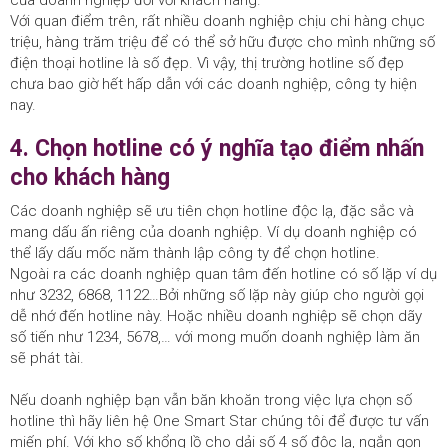
của doanh nghiệp đối với khách hàng.
Với quan điểm trên, rất nhiều doanh nghiệp chịu chi hàng chục
triệu, hàng trăm triệu để có thể sở hữu được cho mình những số
điện thoại hotline là số đẹp. Vì vậy, thị trường hotline số đẹp
chưa bao giờ hết hấp dẫn với các doanh nghiệp, công ty hiện
nay.
4. Chọn hotline có ý nghĩa tạo điểm nhấn
cho khách hàng
Các doanh nghiệp sẽ ưu tiên chọn hotline độc lạ, đặc sắc và
mang dấu ấn riêng của doanh nghiệp. Ví dụ doanh nghiệp có
thể lấy dấu mốc năm thành lập công ty để chọn hotline.
Ngoài ra các doanh nghiệp quan tâm đến hotline có số lặp ví dụ
như 3232, 6868, 1122…Bởi những số lặp này giúp cho người gọi
dễ nhớ đến hotline này. Hoặc nhiều doanh nghiệp sẽ chọn dãy
số tiến như 1234, 5678,… với mong muốn doanh nghiệp làm ăn
sẽ phát tài.
Nếu doanh nghiệp bạn vẫn băn khoăn trong việc lựa chọn số
hotline thì hãy liên hệ One Smart Star chúng tôi để được tư vấn
miến phí. Với kho số khổng lồ cho dải số 4 số độc lạ, ngắn gọn