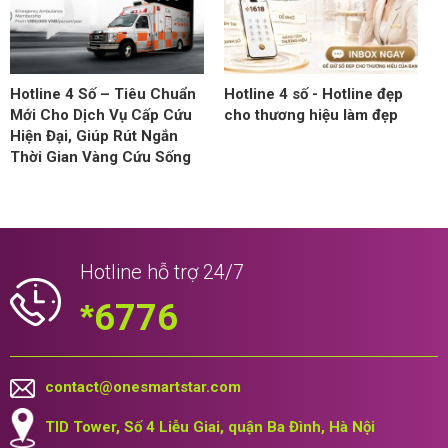
Hotline 4 Số – Tiêu Chuẩn
Hotline 4 số - Hotline đẹp
Mới Cho Dịch Vụ Cấp Cứu
cho thương hiệu làm đẹp
Hiện Đại, Giúp Rút Ngắn
Thời Gian Vàng Cứu Sống
Hotline hỗ trợ 24/7
*
6776
contact@onesmartstar.com
TID Tower, Số 4 Liễu Giai, quận Ba Đình, Hà Nội