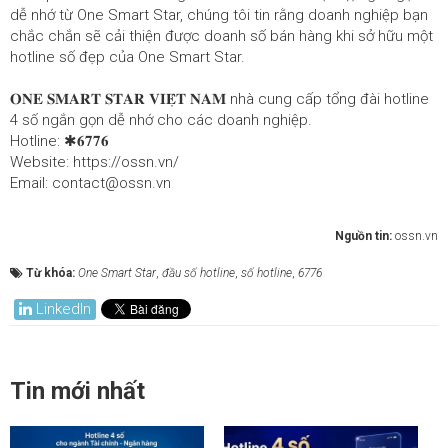
dễ nhớ từ One Smart Star, chúng tôi tin rằng doanh nghiệp bạn
chắc chắn sẽ cải thiện được doanh số bán hàng khi sở hữu một
hotline số đẹp của One Smart Star.
𝐎𝐍𝐄 𝐒𝐌𝐀𝐑𝐓 𝐒𝐓𝐀𝐑 𝐕𝐈𝐄̣̂𝐓 𝐍𝐀𝐌 nhà cung cấp tổng đài hotline
4 số ngắn gọn dễ nhớ cho các doanh nghiệp.
Hotline: ✱𝟔𝟕𝟕𝟔
Website: https://ossn.vn/
Email: contact@ossn.vn
Nguồn tin:
ossn.vn
Từ khóa:
One Smart Star
,
đầu số hotline
,
số hotline
,
6776
LinkedIn
Tin mới nhất