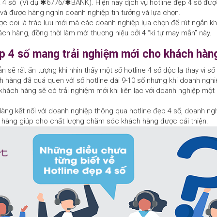
à 4 số (Ví dụ ✱6776/✱BANK). Hiện nay dịch vụ hotline đẹp 4 số đư
a và được hàng nghìn doanh nghiệp tin tưởng và lựa chọn.
ợc coi là trào lưu mới mà các doanh nghiệp lựa chọn để rút ngắn 
ch hàng, đồng thời làm mới thương hiệu bởi 4 “kí tự may mắn” này.
ẹp 4 số mang trải nghiệm mới cho khách hàn
sẽ rất ấn tượng khi nhìn thấy một số hotline 4 số độc lạ thay vì số 
 hàng đã quá quen với số hotline dài 9-10 số nhưng khi doanh ngh
ì khách hàng sẽ có trải nghiệm mới khi liên lạc với doanh nghiệp mộ
.
àng kết nối với doanh nghiệp thông qua hotline đẹp 4 số, doanh ng
h hàng giúp cho chất lượng chăm sóc khách hàng được cải thiện.