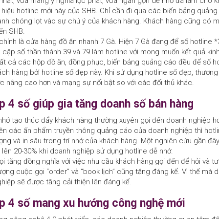
hất, vừa mang ý nghĩa lộc phát, vừa ngắn gọn dễ nhớ đã làm cho 
 hiệu hotline mới này của SHB. Chỉ cần đi qua các biển bảng quảng
hanh chóng lọt vào sự chú ý của khách hàng. Khách hàng cũng có 
đến SHB.
chính là cửa hàng đồ ăn nhanh 7 Gà. Hiện 7 Gà đang để số hotline *
 cặp số thần thánh 39 và 79 làm hotline với mong muốn kết quả ki
 Tất cả các hộp đồ ăn, đồng phục, biển bảng quảng cáo đều để số ho
ách hàng bởi hotline số đẹp này. Khi sử dụng hotline số đẹp, thươn
 nâng cao hơn và mạng sự nổi bật so với các đối thủ khác.
ẹp 4 số giúp gia tăng doanh số bán hàng
nhớ tạo thúc đẩy khách hàng thường xuyên gọi đến doanh nghiệp hơ
rên các ấn phẩm truyền thông quảng cáo của doanh nghiệp thì hotl
ợng và in sâu trong trí nhớ của khách hàng. Một nghiên cứu gần đâ
 lên 20-30% khi doanh nghiệp sử dụng hotline dễ nhớ.
ọi tăng đồng nghĩa với việc nhu cầu khách hàng gọi đến để hỏi và t
ượng cuộc gọi “order” và “book lịch” cũng tăng đáng kể. Vì thế mà d
iệp sẽ được tăng cải thiện lên đáng kể.
ẹp 4 số mang xu hướng công nghệ mới