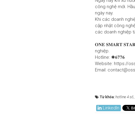
Ngày nay khi xu hướ
công nghệ mới. Hầu 
ngày nay.
Khi các doanh nghiệ
cập nhật công nghệ 
các doanh nghiệp tăn
𝐎𝐍𝐄 𝐒𝐌𝐀𝐑𝐓 𝐒
nghiệp.
Hotline: ✱𝟔𝟕𝟕𝟔
Website: https://os
Email: contact@oss
Từ khóa:
hotline 4 số
LinkedIn