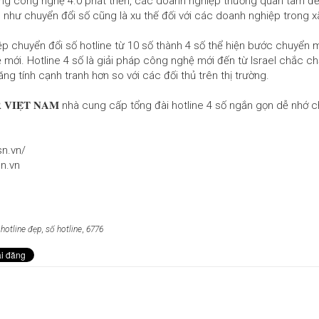
ng công nghệ 4.0 phát triển, các doanh nghiệp thường quan tâm đ
như chuyển đổi số cũng là xu thế đối với các doanh nghiệp trong xã
p chuyển đổi số hotline từ 10 số thành 4 số thể hiện bước chuyển
mới. Hotline 4 số là giải pháp công nghệ mới đến từ Israel chắc c
g tính cạnh tranh hơn so với các đối thủ trên thị trường.
𝐀𝐑 𝐕𝐈𝐄̣̂𝐓 𝐍𝐀𝐌 nhà cung cấp tổng đài hotline 4 số ngắn gọn dễ nh
sn.vn/
n.vn
,
hotline đẹp
,
số hotline
,
6776