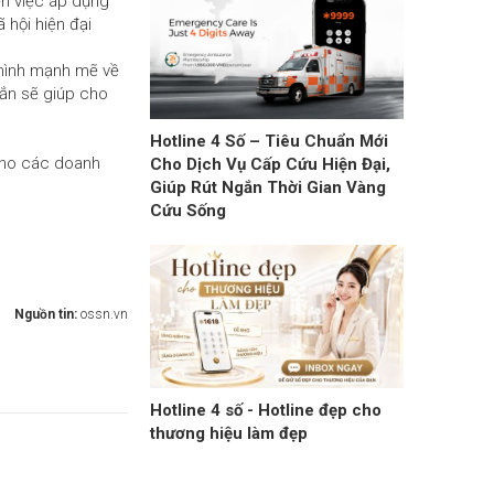
ến việc áp dụng
 hội hiện đại
 mình mạnh mẽ về
hắn sẽ giúp cho
Hotline 4 Số – Tiêu Chuẩn Mới
ớ cho các doanh
Cho Dịch Vụ Cấp Cứu Hiện Đại,
Giúp Rút Ngắn Thời Gian Vàng
Cứu Sống
Nguồn tin:
ossn.vn
Hotline 4 số - Hotline đẹp cho
thương hiệu làm đẹp