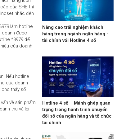
khách hàng luôn
 cáo của SHB thì
mindset nhắc đến
3979 làm hotline
Nâng cao trải nghiệm khách
nh doanh được
hàng trong ngành ngân hàng -
tline *3979 để
tài chính với Hotline 4 số
g hiệu của doanh
n. Nếu hotline
ine của doanh
y cho thấy số
ư vấn về sản phẩm
Hotline 4 số – Mảnh ghép quan
oanh thu và lợi
trọng trong hành trình chuyển
đổi số của ngân hàng và tổ chức
tài chính